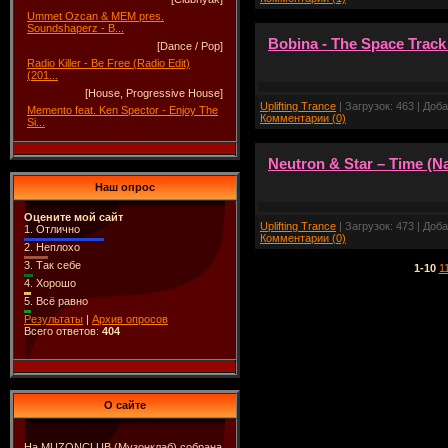
Ummet Ozcan & MEM pres.
Soundshaperz - B...
Bobina - The Space Trac
[Dance / Pop]
Radio Killer - Be Free (Radio Edit)
(201...
[House, Progressive House]
Uplifting Trance
| Загрузок: 463 | Доб
Memento feat. Ken Spector - Enjoy The
Комментарии (0)
Si...
Neutron & Star – Time (Na
Наш опрос
Оцените мой сайт
Uplifting Trance
| Загрузок: 473 | Доб
1.
Отлично
Комментарии (0)
2.
Неплохо
3.
Так себе
1-10
1
4.
Хорошо
5.
Всё равно
Результаты
|
Архив опросов
Всего ответов:
404
О сайте
На MUZONCLUB (Музонклаб) собрана