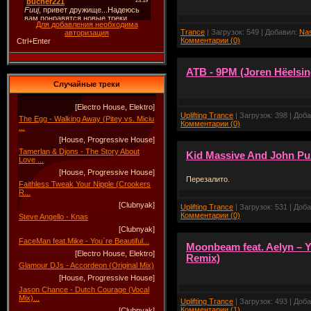
Для добавления необходима
Trance
| Загрузок: 549 | Добавил:
Na
авторизация
Комментарии (0)
Ctrl+Enter
ATB - 9PM (Joren Hëelsin
Случайные треки
[Electro House, Elektro]
Uplifting Trance
| Загрузок: 398 | Доб
The Egg - Walking Away (Pitey vs. Miciu
Комментарии (0)
...
[House, Progressive House]
Tamerlan & Djons - The Story About
Kid Massive And John Pu
Love ...
[House, Progressive House]
Перезалито.
Faithless Tweak Your Nipple (Crookers
R...
[Clubnyak]
Uplifting Trance
| Загрузок: 531 | Доб
Комментарии (0)
Steve Angello - Knas
[Clubnyak]
FaceMan feat.Mike - You`re Beautiful...
Moonbeam feat. Aelyn – Y
[Electro House, Elektro]
Remix)
Glamour DJs - Accordeon (Original Mix)
[House, Progressive House]
Jason Chance - Dutch Courage (Vocal
Mix)...
Uplifting Trance
| Загрузок: 493 | Доб
Комментарии (1)
[Clubnyak]