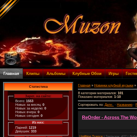
Главная
Клипы
Альбомы
Клубные Обои
Игры
Госте
Главная
»
Новинки клубной музыки
» 
Статистика
В категории материалов
:
101
Зарег. на сайте:
Показано материалов
:
1-10
Всего:
1553
Сортировать по
:
Дате
·
Названию
·
Новых за месяц:
0
Новых за неделю:
0
Новых вчера:
0
Новых сегодня:
0
ReOrder - Across The Wor
Из них:
Парней:
1219
Девушек:
333
Uplifting Trance
| Загрузок: 427 | Доб