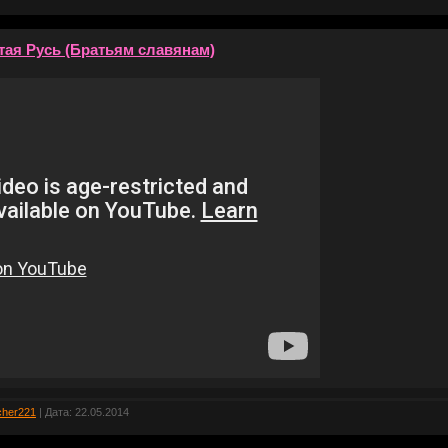
тая Русь (Братьям славянам)
cher221
| Дата:
22.05.2014