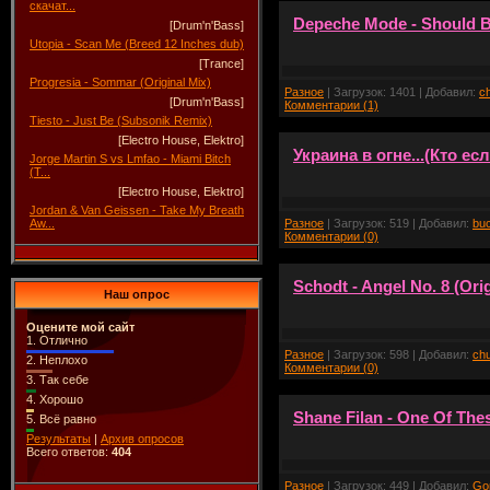
скачат...
Depeche Mode - Should B
[Drum'n'Bass]
Utopia - Scan Me (Breed 12 Inches dub)
[Trance]
Progresia - Sommar (Original Mix)
Разное
| Загрузок: 1401 | Добавил:
c
[Drum'n'Bass]
Комментарии (1)
Tiesto - Just Be (Subsonik Remix)
[Electro House, Elektro]
Украина в огне...(Кто ес
Jorge Martin S vs Lmfao - Miami Bitch
(T...
[Electro House, Elektro]
Jordan & Van Geissen - Take My Breath
Разное
| Загрузок: 519 | Добавил:
bu
Aw...
Комментарии (0)
Schodt - Angel No. 8 (Orig
Наш опрос
Оцените мой сайт
1.
Отлично
Разное
| Загрузок: 598 | Добавил:
ch
2.
Неплохо
Комментарии (0)
3.
Так себе
4.
Хорошо
Shane Filan - One Of The
5.
Всё равно
Результаты
|
Архив опросов
Всего ответов:
404
Разное
| Загрузок: 449 | Добавил:
Go