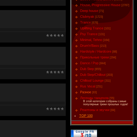
House, Progressive House
[2787]
Deep house
[71]
Clubnyak
[1723]
Trance
[676]
Uplifting Trance
[101]
Psy Trance
[131]
Minimal, Tehno
[164]
Drum'n'Bass
[213]
Hardstyle / Hardcore
[88]
Прикольные треки
[294]
Dance / Pop
[844]
Dub Step
[655]
Dub Step/Chillout
[203]
Chillout/ Lounge
[311]
Rus Vocal
[251]
Разное
[83]
Легенды танцпола
[55]
В этой категории собраны самые
популярные треки прошлых годов!
Реалтоны и звучки
[84]
TOP 100