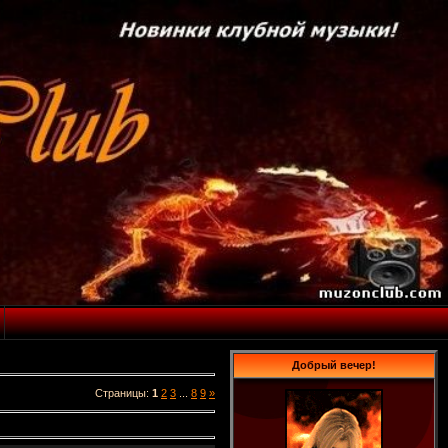
Добрый вечер!
Страницы
:
1
2
3
...
8
9
»