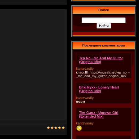
Поиск
Последние комментарии
Tep No - Me And My Guitar
(Original Mix)
kantzvasiliy
класс!!! https://muzati.net/tep_no_-
_me_and_my_guitar_original_mix
Enki Nyxx - Lonely Heart
(Original Mix)
kantzvasiliy
норм
Tim Gartz - Uptown Girl
(Extended Mix)
kantzvasiliy