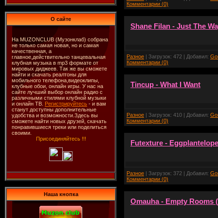
Комментарии (0)
О сайте
Shane Filan - Just The W
На MUZONCLUB (Музонклаб) собрана
не только самая новая, но и самая
качественная, а
Разное
| Загрузок: 472 | Добавил:
Go
главное,действительно танцевальная
Комментарии (0)
клубная музыка в mp3 формате от
мировых диджеев. Так же вы сможете
найти и скачать реалтоны для
мобильного телефона,видеоклипы,
Tincup - What I Want
клубные обои, онлайн игры. У нас на
сайте лучший выбор онлайн радио с
различными стилями клубной музыки
и онлайн ТВ.
Регистрируйтесь
- и вам
станут доступны дополнительные
Разное
| Загрузок: 410 | Добавил:
Go
удобства и возможности.Здесь вы
Комментарии (0)
сможете найти новых друзей, скачать
понравившиеся треки или поделиться
своими.
Присоединяйтесь !!!
Futexture - Eggplantelop
Разное
| Загрузок: 372 | Добавил:
Go
Комментарии (0)
Наша кнопка
Omauha - Empty Rooms (O