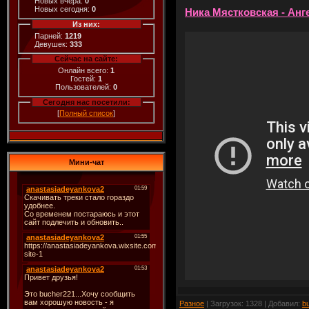
Новых вчера:
0
Новых сегодня:
0
Ника Мястковская - Анг
Из них:
Парней:
1219
Девушек:
333
Сейчас на сайте:
Онлайн всего:
1
Гостей:
1
Пользователей:
0
Сегодня нас посетили:
[
Полный список
]
Мини-чат
Разное
| Загрузок: 1328 | Добавил:
b