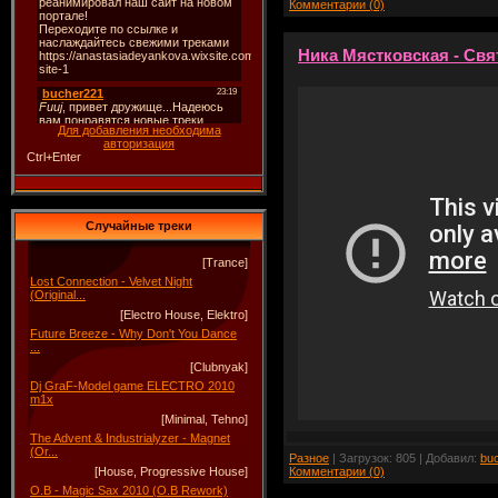
Комментарии (0)
Ника Мястковская - Свя
Для добавления необходима
авторизация
Ctrl+Enter
Случайные треки
[Trance]
Lost Connection - Velvet Night
(Original...
[Electro House, Elektro]
Future Breeze - Why Don't You Dance
...
[Clubnyak]
Dj GraF-Model game ELECTRO 2010
m1x
[Minimal, Tehno]
The Advent & Industrialyzer - Magnet
(Or...
Разное
| Загрузок: 805 | Добавил:
bu
Комментарии (0)
[House, Progressive House]
O.B - Magic Sax 2010 (O.B Rework)