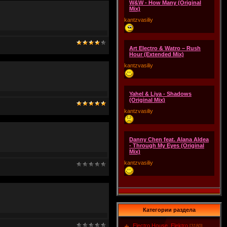
W&W - How Many (Original
Mix)
kantzvasiliy
Art Electro & Watro – Rush
Hour (Extended Mix)
kantzvasiliy
Yahel & Liya - Shadows
(Original Mix)
kantzvasiliy
Danny Chen feat. Alana Aldea
- Through My Eyes (Original
Mix)
kantzvasiliy
Категории раздела
Electro House, Elektro
[3180]