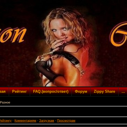
вая
Рейтинг
FAQ.(вопрос/ответ)
Форум
Zippy Share
...
Разное
Рейтингу
·
Комментариям
·
Загрузкам
·
Просмотрам