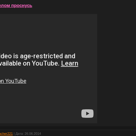
елом проснусь
ucher221
| Дата:
26.06.2014