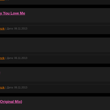
ay You Love Me
nzik
| Дата:
06.11.2013
nzik
| Дата:
06.11.2013
e
nzik
| Дата:
06.11.2013
riginal Mix)