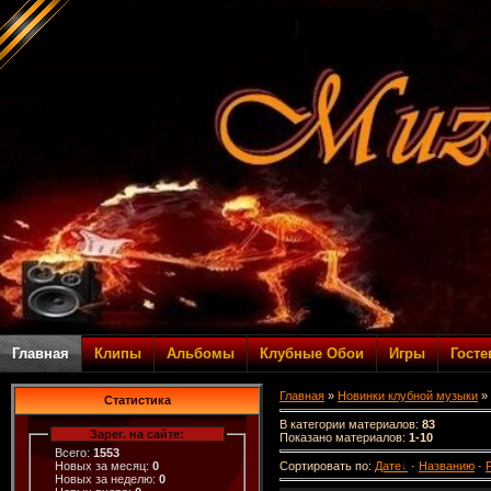
Главная
Клипы
Альбомы
Клубные Обои
Игры
Госте
Главная
»
Новинки клубной музыки
» 
Статистика
В категории материалов
:
83
Зарег. на сайте:
Показано материалов
:
1-10
Всего:
1553
Сортировать по
:
Дате
·
Названию
·
Новых за месяц:
0
Новых за неделю:
0