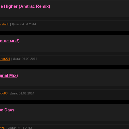
e Higher (Amtrac Remix)
hudo83
| Дата:
04.04.2014
ли не мы!)
cher221
| Дата:
26.02.2014
inal Mix)
udo83
| Дата:
01.01.2014
se Days
nzik
| Дата:
06.11.2013