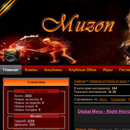
Главная
Клипы
Альбомы
Клубные Обои
Игры
Госте
Главная
»
Новинки клубной музыки
» 
Статистика
В категории материалов
:
164
Зарег. на сайте:
Показано материалов
:
11-20
Всего:
1553
Сортировать по
:
Дате
·
Названию
·
Новых за месяц:
0
Новых за неделю:
0
Новых вчера:
0
Новых сегодня:
0
Digital Mess - Night Horro
Из них:
Парней:
1219
Девушек:
333
Minimal, Tehno
| Загрузок: 381 | Доба