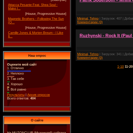
Attacca Pesante Feat. Shea Soul -
Make I...
[House, Progressive House]
Minimal, Tehno
| Загрузок: 407 | Доба
Magnetic Brothers - Following The Sun
Комментарии (0)
(O...
[House, Progressive House]
Camille Jones & Morten Breum - I Like
Ruzhynski - Rock It (Pau
It...
Minimal, Tehno
| Загрузок: 341 | Доба
Наш опрос
Комментарии (0)
Оцените мой сайт
1-10
11-20
1.
Отлично
2.
Неплохо
3.
Так себе
4.
Хорошо
5.
Всё равно
Результаты
|
Архив опросов
Всего ответов:
404
О сайте
На MUZONCLUB (Музонклаб) собрана