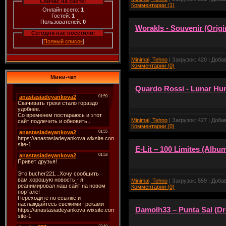
Сейчас на сайте:
Комментарии (1)
Онлайн всего:
1
Гостей:
1
Пользователей:
0
Worakls - Souvenir (Origi
Сегодня нас посетили:
[
Полный список
]
Minimal, Tehno
| Загрузок: 420 | Доба
Комментарии (0)
Мини-чат
Quardo Rossi - Lunar H
Minimal, Tehno
| Загрузок: 427 | Доба
Комментарии (0)
E-Lit – 100 Limites (Albu
Minimal, Tehno
| Загрузок: 559 | Доба
Комментарии (0)
Damolh33 – Punta Sal (Dr