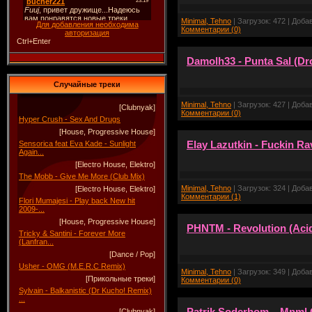
Minimal, Tehno
| Загрузок: 472 | Доба
Для добавления необходима
Комментарии (0)
авторизация
Ctrl+Enter
Damolh33 - Punta Sal (Dr
Случайные треки
Minimal, Tehno
| Загрузок: 427 | Доба
[Clubnyak]
Комментарии (0)
Hyper Crush - Sex And Drugs
[House, Progressive House]
Elay Lazutkin - Fuckin Ra
Sensorica feat Eva Kade - Sunlight
Again...
[Electro House, Elektro]
The Mobb - Give Me More (Club Mix)
Minimal, Tehno
| Загрузок: 324 | Доба
[Electro House, Elektro]
Комментарии (1)
Flori Mumajesi - Play back New hit
2009-...
[House, Progressive House]
PHNTM - Revolution (Aci
Tricky & Santini - Forever More
(Lanfran...
[Dance / Pop]
Usher - OMG (M.E.R.C Remix)
Minimal, Tehno
| Загрузок: 349 | Доба
[Прикольные треки]
Комментарии (0)
Sylvain - Balkanistic (Dr Kucho! Remix)
...
Patrik Soderbom – Mnml 
[Clubnyak]